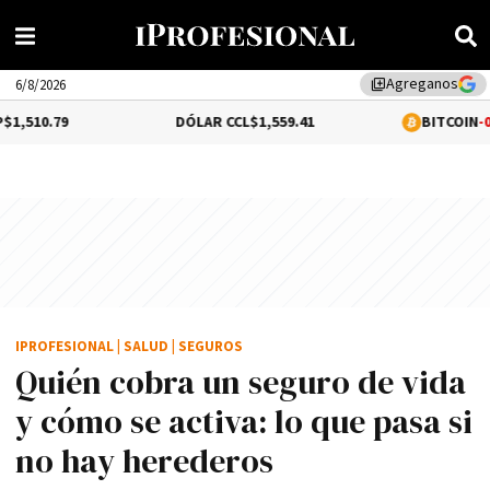
Agreganos
library_add
6/8/2026
DÓLAR CCL
$1,559.41
BITCOIN
-0.44%
$64,25
IPROFESIONAL
|
SALUD
|
SEGUROS
Quién cobra un seguro de vida
y cómo se activa: lo que pasa si
no hay herederos