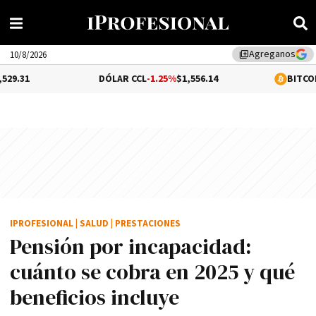
Agreganos
library_add
10/8/2026
DÓLAR CCL
-1.25%
$1,556.14
BITCOIN
0.01%
$65,
IPROFESIONAL
|
SALUD
|
PRESTACIONES
Pensión por incapacidad:
cuánto se cobra en 2025 y qué
beneficios incluye