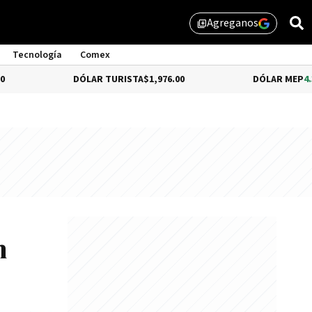
Agreganos
library_add
Tecnología
Comex
DÓLAR TURISTA
$1,976.00
DÓLAR MEP
4.35%
$1,57
n