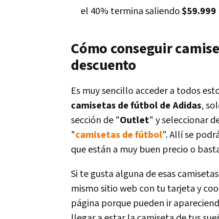
el 40% termina saliendo
$59.999
Cómo conseguir camiset
descuento
Es muy sencillo acceder a todos est
camisetas de fútbol de Adidas
, so
sección de "
Outlet
" y seleccionar d
"
camisetas de fútbol
". Allí se pod
que están a muy buen precio o basta
Si te gusta alguna de esas camisetas
mismo sitio web con tu tarjeta y coo
página porque pueden ir aparecien
llegar a estar la camiseta de tus su