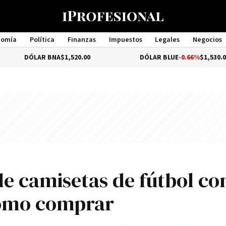
nomía
Política
Finanzas
Impuestos
Legales
Negocios
Management
ÓLAR BNA
$1,520.00
DÓLAR BLUE
-0.66%
$1,530.00
de camisetas de fútbol co
cómo comprar