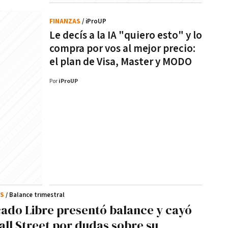
FINANZAS
/ iProUP
Le decís a la IA "quiero esto" y lo
compra por vos al mejor precio:
el plan de Visa, Master y MODO
Por
iProUP
AS
/ Balance trimestral
ado Libre presentó balance y cayó
all Street por dudas sobre su