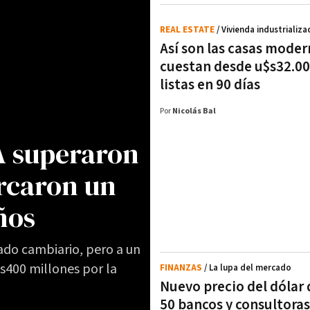
REAL ESTATE
/ Vivienda industrializa
Así son las casas mode
cuestan desde u$s32.00
listas en 90 días
Por
Nicolás Bal
A superaron
rcaron un
ños
ado cambiario, pero a un
s400 millones por la
FINANZAS
/ La lupa del mercado
Nuevo precio del dólar 
50 bancos y consultoras