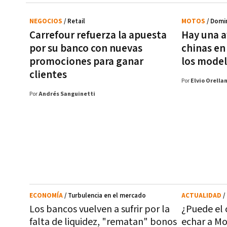
NEGOCIOS
/ Retail
MOTOS
/ Domi
Carrefour refuerza la apuesta
Hay una 
por su banco con nuevas
chinas en
promociones para ganar
los model
clientes
Por
Elvio Orella
Por
Andrés Sanguinetti
ECONOMÍA
/ Turbulencia en el mercado
ACTUALIDAD
/
Los bancos vuelven a sufrir por la
¿Puede el c
falta de liquidez, "rematan" bonos
echar a Mo