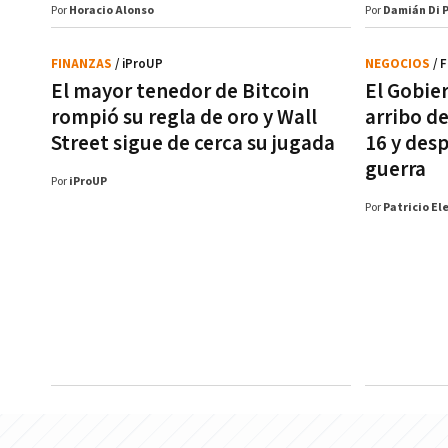
Por
Horacio Alonso
Por
Damián Di 
FINANZAS
/ iProUP
NEGOCIOS
/ 
El mayor tenedor de Bitcoin
El Gobie
rompió su regla de oro y Wall
arribo de
Street sigue de cerca su jugada
16 y des
guerra
Por
iProUP
Por
Patricio El