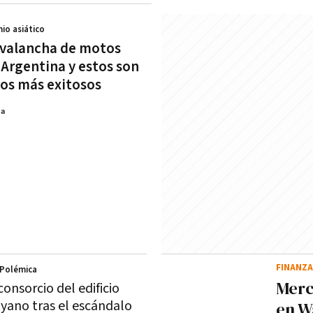
nio asiático
avalancha de motos
 Argentina y estos son
os más exitosos
na
FINANZ
 Polémica
Merc
onsorcio del edificio
yano tras el escándalo
en W