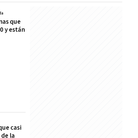
da
rnas que
0 y están
que casi
 de la