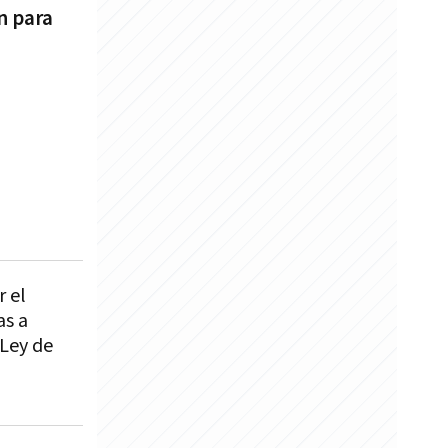
n para
r el
as a
 Ley de