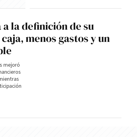
 a la definición de su
 caja, menos gastos y un
ble
as mejoró
inancieros
mientras
ticipación