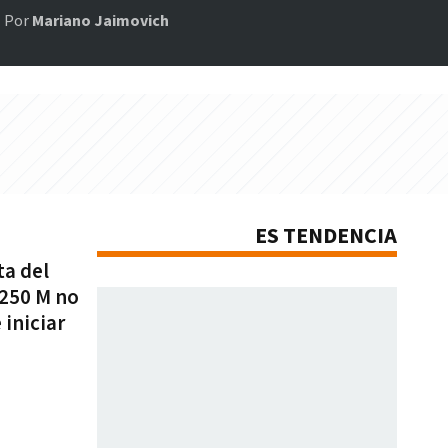
Por
Mariano Jaimovich
ES TENDENCIA
ta del
s250 M no
iniciar