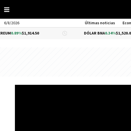
6/8/2026
Últimas noticias
Eco
89%
$1,914.50
DÓLAR BNA
0.34%
$1,520.00