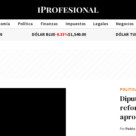
nomía
Política
Finanzas
Impuestos
Legales
Negocios
Management
DÓLAR BLUE
-0.33%
$1,540.00
DÓLAR TURISTA
0.
POLÍTI
Dipu
refo
apro
Por
Pablo 