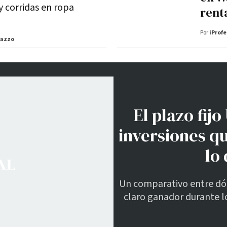
y corridas en ropa
rent
Por
iProfe
dazzo
El plazo fij
inversiones qu
lo
Un comparativo entre dólar
claro ganador durante lo