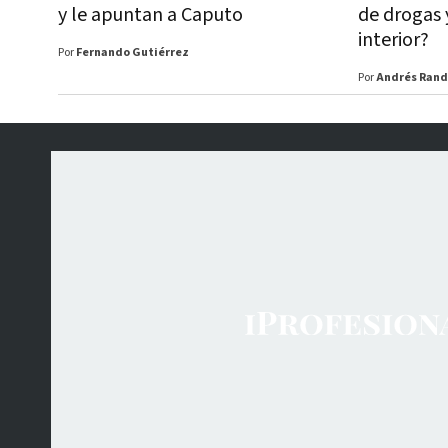
y le apuntan a Caputo
de drogas 
interior?
Por
Fernando Gutiérrez
Por
Andrés Ran