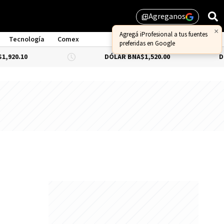
Agreganos
library_add
×
Agregá iProfesional a tus fuentes
Tecnología
Comex
preferidas en Google
920.10
DÓLAR BNA
$1,520.00
DÓL