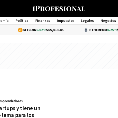
nomía
Política
Finanzas
Impuestos
Legales
Negocios
Management
BITCOIN
0.02%
$65,013.85
ETHEREUM
0.25%
$1,
Emprendedores
artups y tiene un
 lema para los