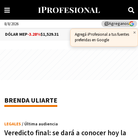
Agreganos
library_add
8/8/2026
×
DÓLAR MEP
-3.28%
$1,529.31
DÓLAR CCL
-1.25%
$1,556.1
Agregá iProfesional a tus fuentes
preferidas en Google
BRENDA ULIARTE
LEGALES
/ Última audiencia
Veredicto final: se dará a conocer hoy la