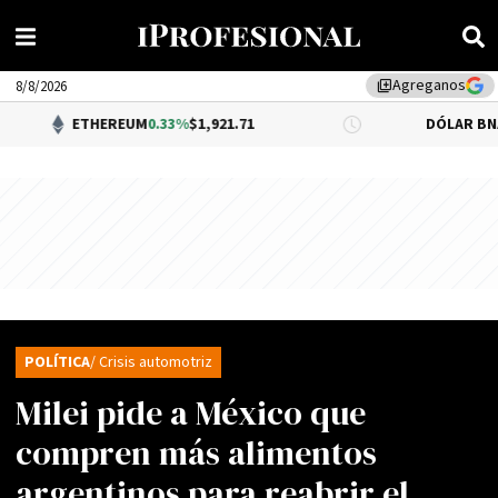
Agreganos
library_add
8/8/2026
ETHEREUM
0.33%
$1,921.71
DÓLAR BNA
$1,520.
POLÍTICA
/ Crisis automotriz
Milei pide a México que
compren más alimentos
argentinos para reabrir el