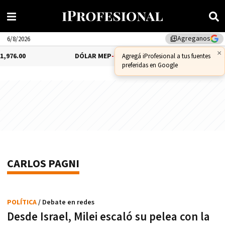
Agreganos
library_add
6/8/2026
×
,976.00
DÓLAR MEP
-0.54%
$1,510.79
DÓLA
Agregá iProfesional a tus fuentes
preferidas en Google
CARLOS PAGNI
POLÍTICA
/ Debate en redes
Desde Israel, Milei escaló su pelea con la