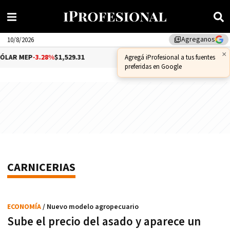
Agreganos
library_add
10/8/2026
×
LAR MEP
-3.28%
$1,529.31
DÓLAR CCL
-1.25%
$1,556.14
Agregá iProfesional a tus fuentes
preferidas en Google
CARNICERIAS
ECONOMÍA
/ Nuevo modelo agropecuario
Sube el precio del asado y aparece un