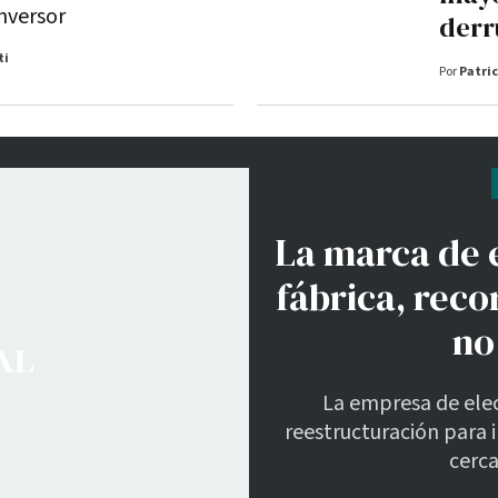
inversor
derr
ti
Por
Patric
La marca de 
fábrica, reco
no
La empresa de ele
reestructuración para i
cerca