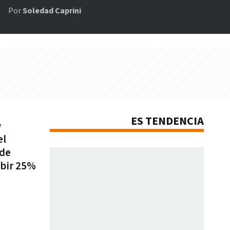
Por
Soledad Caprini
ES TENDENCIA
e
el
 de
ubir 25%