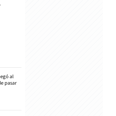
o
legó al
de pasar