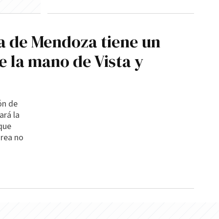
a de Mendoza tiene un
e la mano de Vista y
ón de
ará la
que
área no