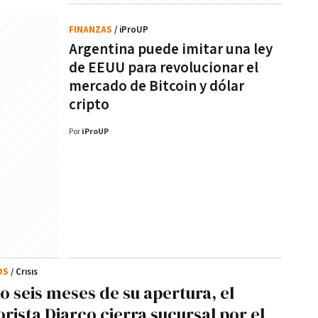
FINANZAS
/ iProUP
Argentina puede imitar una ley
de EEUU para revolucionar el
mercado de Bitcoin y dólar
cripto
Por
iProUP
OS
/ Crisis
lo seis meses de su apertura, el
rista Diarco cierra sucursal por el