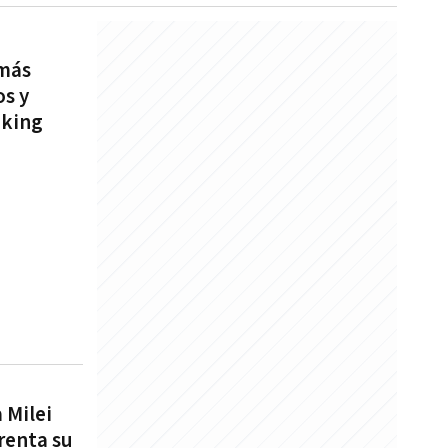
 más
s y
nking
 Milei
renta su