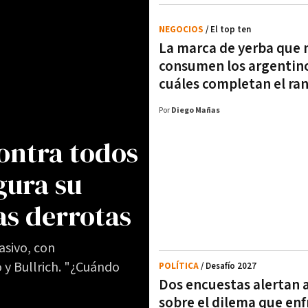
NEGOCIOS
/ El top ten
La marca de yerba que
consumen los argentino
cuáles completan el ra
Por
Diego Mañas
contra todos
gura su
as derrotas
asivo, con
y Bullrich. "¿Cuándo
POLÍTICA
/ Desafío 2027
Dos encuestas alertan a
sobre el dilema que enf