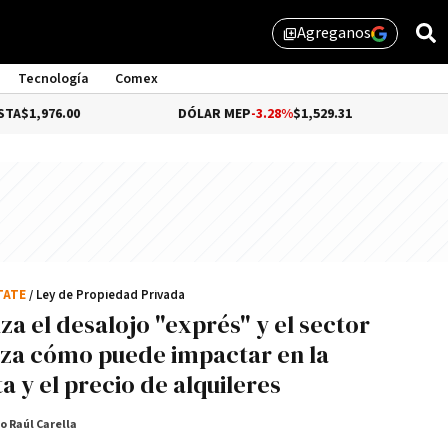
Agreganos
library_add
Tecnología
Comex
6.00
DÓLAR MEP
-3.28%
$1,529.31
DÓLAR 
TATE
/ Ley de Propiedad Privada
za el desalojo "exprés" y el sector
iza cómo puede impactar en la
a y el precio de alquileres
o Raúl Carella