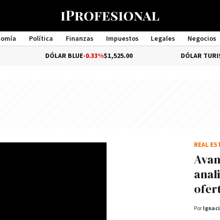
nomía
Política
Finanzas
Impuestos
Legales
Negocios
Management
DÓLAR BLUE
-0.33%
$1,525.00
DÓLAR TURISTA
$1,97
REAL ES
Avan
anal
ofert
Por
Ignaci