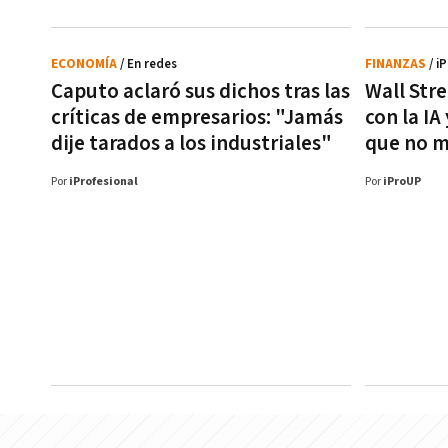
ECONOMÍA
/ En redes
FINANZAS
/ i
Caputo aclaró sus dichos tras las
Wall Str
críticas de empresarios: "Jamás
con la IA
dije tarados a los industriales"
que no m
Por
iProfesional
Por
iProUP