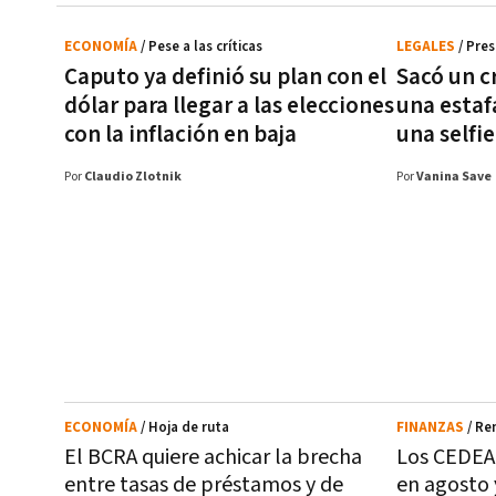
ECONOMÍA
/ Pese a las críticas
LEGALES
/ Pre
Caputo ya definió su plan con el
Sacó un cr
dólar para llegar a las elecciones
una estaf
con la inflación en baja
una selfie
Por
Claudio Zlotnik
Por
Vanina Save
ECONOMÍA
/ Hoja de ruta
FINANZAS
/ Re
El BCRA quiere achicar la brecha
Los CEDEA
entre tasas de préstamos y de
en agosto 