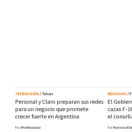
TECNOLOGÍA
/ Telcos
NEGOCIOS
/ 
Personal y Claro preparan sus redes
El Gobier
para un negocio que promete
cazas F-1
crecer fuerte en Argentina
el conurb
Por
iProfesional
Por
Patricio El