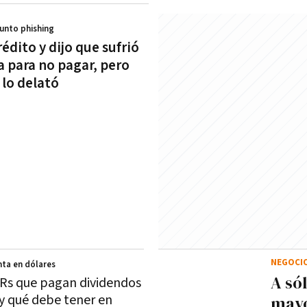
sunto phishing
édito y dijo que sufrió
a para no pagar, pero
 lo delató
NEGOCI
nta en dólares
A só
Rs que pagan dividendos
y qué debe tener en
mayo