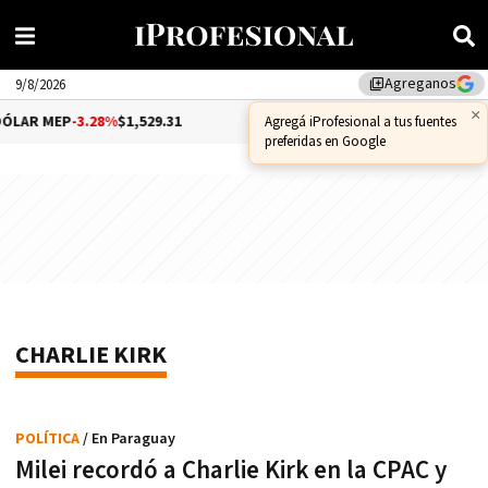
Agreganos
library_add
9/8/2026
×
ÓLAR MEP
-3.28%
$1,529.31
DÓLAR CCL
-1.25%
$1,556.14
Agregá iProfesional a tus fuentes
preferidas en Google
CHARLIE KIRK
POLÍTICA
/ En Paraguay
Milei recordó a Charlie Kirk en la CPAC y