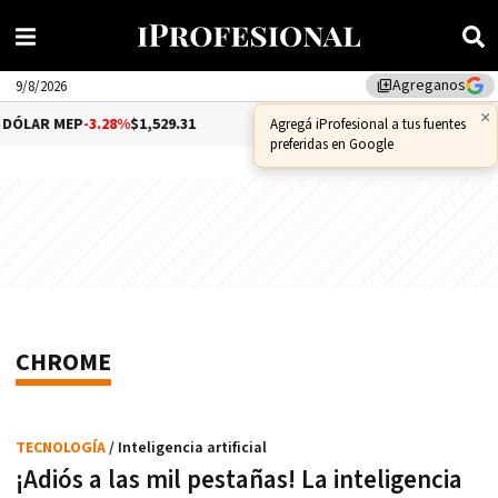
Agreganos
library_add
9/8/2026
×
DÓLAR MEP
-3.28%
$1,529.31
DÓLAR CCL
-1.25%
$1,556.14
Agregá iProfesional a tus fuentes
preferidas en Google
CHROME
TECNOLOGÍA
/ Inteligencia artificial
¡Adiós a las mil pestañas! La inteligencia