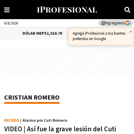
Agreganos
library_add
6/8/2026
×
DÓLAR MEP
$1,510.79
DÓLAR CCL
$1,559.41
Agregá iProfesional a tus fuentes
preferidas en Google
CRISTIAN ROMERO
RECREO
/ Alarma por Cuti Romero
VIDEO | Así fue la grave lesión del Cuti