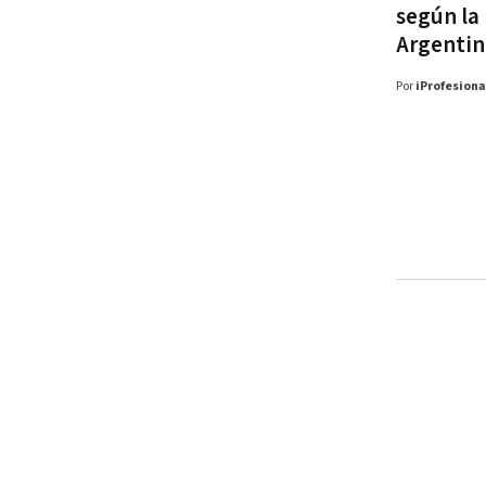
según la
Argentin
Por
iProfesiona