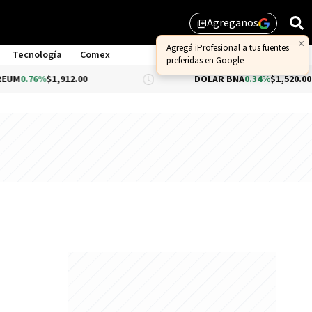
Agreganos
library_add
×
Agregá iProfesional a tus fuentes
Tecnología
Comex
preferidas en Google
UM
0.76%
$1,912.00
DÓLAR BNA
0.34%
$1,520.00