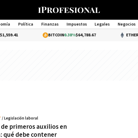
nomía
Política
Finanzas
Impuestos
Legales
Negocios
Management
559.41
BITCOIN
0.38%
$64,788.67
ETHERE
T
/ Legislación laboral
 de primeros auxilios en
a: qué debe contener