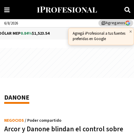
Agreganos
library_add
6/8/2026
×
LAR MEP
0.84%
$1,523.54
DÓLAR CCL
1.22%
$1,578.68
Agregá iProfesional a tus fuentes
preferidas en Google
DANONE
NEGOCIOS
/ Poder compartido
Arcor y Danone blindan el control sobre