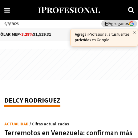
Agreganos
library_add
9/8/2026
×
LAR MEP
-3.28%
$1,529.31
DÓLAR CCL
-1.25%
$1,556.14
Agregá iProfesional a tus fuentes
preferidas en Google
DELCY RODRIGUEZ
ACTUALIDAD
/ Cifras actualizadas
Terremotos en Venezuela: confirman más