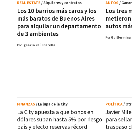
REAL ESTATE
/ Alquileres y contratos
AUTOS
/ Ganan
Los 10 barrios más caros y los
Los tres 
más baratos de Buenos Aires
metieron 
para alquilar un departamento
autos más
de 3 ambientes
Por
Guillermina 
Por
Ignacio Raúl Carella
FINANZAS
/ La lupa de la City
POLÍTICA
/ Otr
La City apuesta a que bonos en
Javier Mile
dólares suban hasta 5% por riesgo
para sellar
país y efecto reservas récord
traspaso 