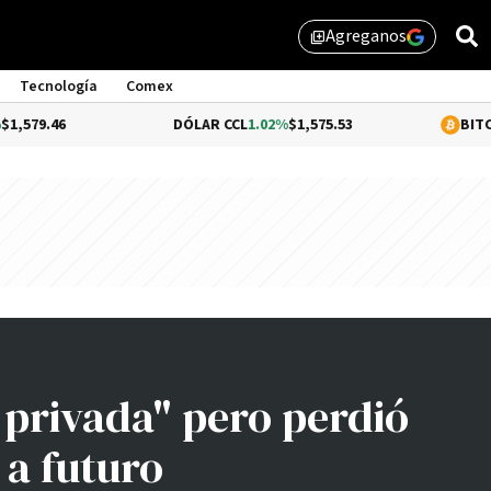
Agreganos
library_add
Tecnología
Comex
46
DÓLAR CCL
1.02%
$1,575.53
BITCOIN
0.2
 privada" pero perdió
 a futuro