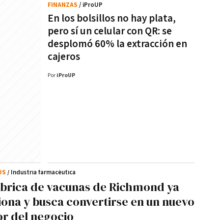
FINANZAS
/ iProUP
En los bolsillos no hay plata,
pero sí un celular con QR: se
desplomó 60% la extracción en
cajeros
Por
iProUP
OS
/ Industria farmacéutica
ábrica de vacunas de Richmond ya
iona y busca convertirse en un nuevo
r del negocio