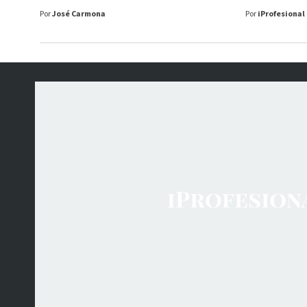
Por
José Carmona
Por
iProfesional