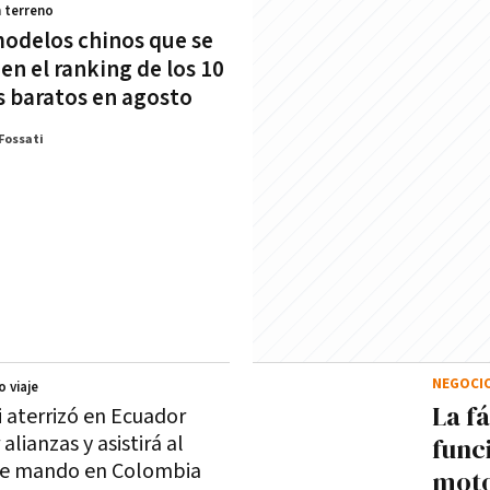
 terreno
modelos chinos que se
en el ranking de los 10
 baratos en agosto
Fossati
NEGOCI
o viaje
La f
i aterrizó en Ecuador
 alianzas y asistirá al
func
de mando en Colombia
moto