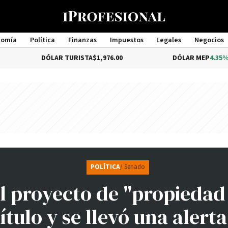
nomía
Política
Finanzas
Impuestos
Legales
Negocios
Management
DÓLAR TURISTA
$1,976.00
DÓLAR MEP
4.35%
$1,579.
POLÍTICA
/ Senado
l proyecto de "propiedad
ítulo y se llevó una alerta