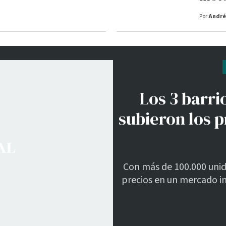
Por
André
Los 3 barr
subieron los p
Con más de 100.000 unida
precios en un mercado in