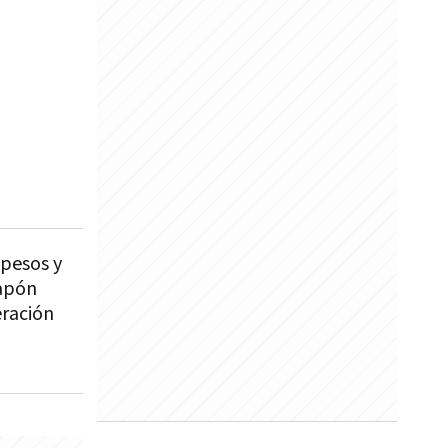
 pesos y
tapón
eración