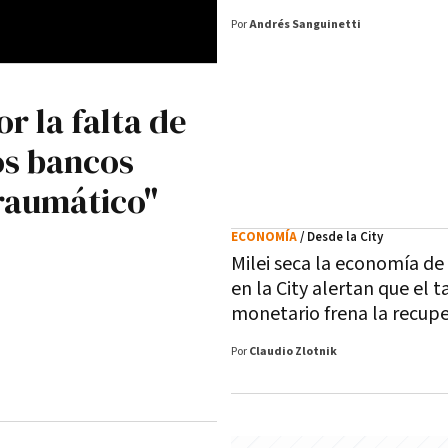
Por
Andrés Sanguinetti
r la falta de
los bancos
raumático"
ECONOMÍA
/ Desde la City
Milei seca la economía de
en la City alertan que el 
monetario frena la recup
Por
Claudio Zlotnik