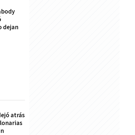
abody
ó
o dejan
ejó atrás
lonarias
ón