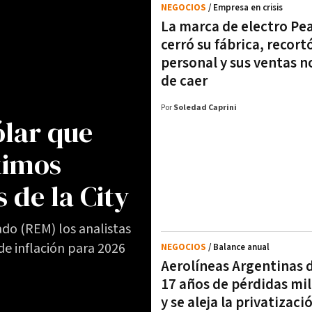
NEGOCIOS
/ Empresa en crisis
La marca de electro Pe
cerró su fábrica, recort
personal y sus ventas n
de caer
Por
Soledad Caprini
ólar que
ximos
 de la City
do (REM) los analistas
e inflación para 2026
NEGOCIOS
/ Balance anual
Aerolíneas Argentinas d
17 años de pérdidas mil
y se aleja la privatizaci