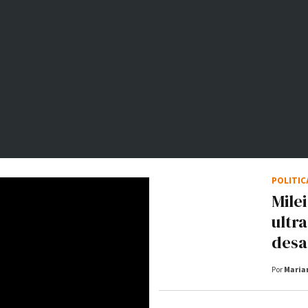
POLÍTI
Mile
ultr
desaf
Por
Maria