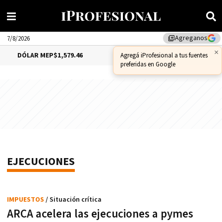
Agreganos
library_add
7/8/2026
×
DÓLAR MEP
$1,579.46
DÓLAR CCL
$1,575.53
Agregá iProfesional a tus fuentes
preferidas en Google
EJECUCIONES
IMPUESTOS
/ Situación crítica
ARCA acelera las ejecuciones a pymes