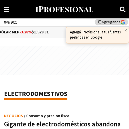
Agreganos
library_add
8/8/2026
×
ÓLAR MEP
-3.28%
$1,529.31
DÓLAR CCL
-1.25%
$1,556.14
Agregá iProfesional a tus fuentes
preferidas en Google
ELECTRODOMESTIVOS
NEGOCIOS
/ Consumo y presión fiscal
Gigante de electrodomésticos abandona