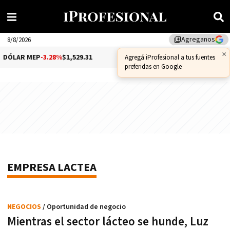
Agreganos
library_add
8/8/2026
×
DÓLAR MEP
-3.28%
$1,529.31
DÓLAR CCL
-1.25%
$1,556.14
Agregá iProfesional a tus fuentes
preferidas en Google
EMPRESA LACTEA
NEGOCIOS
/ Oportunidad de negocio
Mientras el sector lácteo se hunde, Luz