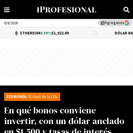
Agreganos
library_add
8/8/2026
ETHEREUM
0.39%
$1,922.89
DÓLAR BNA
$1,520.
ECONOMÍA
/ El Gurú de la City
En qué bonos conviene
invertir, con un dólar anclado
en $1.500 y tasas de interés