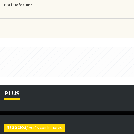
Por
iProfesional
PLUS
NEGOCIOS
/ Adiós con honores