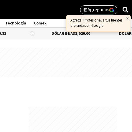
Agreganos
library_add
×
Agregá iProfesional a tus fuentes
Tecnología
Comex
preferidas en Google
2
DÓLAR BNA
$1,520.00
DÓLAR BL