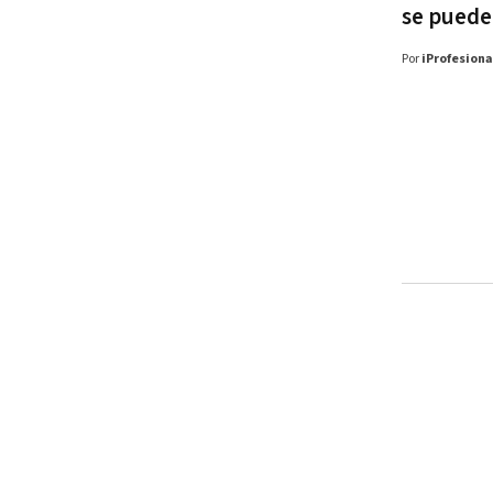
se puede
Por
iProfesiona