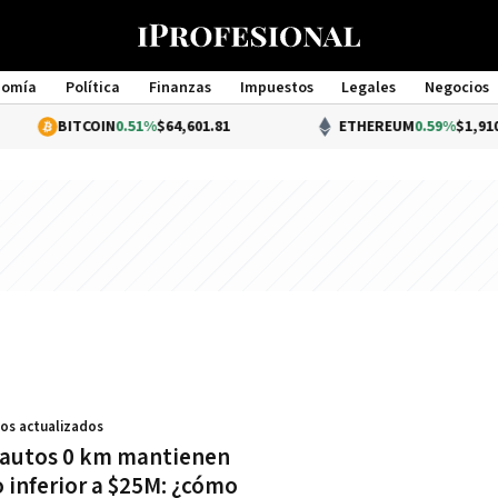
nomía
Política
Finanzas
Impuestos
Legales
Negocios
Management
BITCOIN
0.51%
$64,601.81
ETHEREUM
0.59%
$1,910.8
ios actualizados
 autos 0 km mantienen
o inferior a $25M: ¿cómo