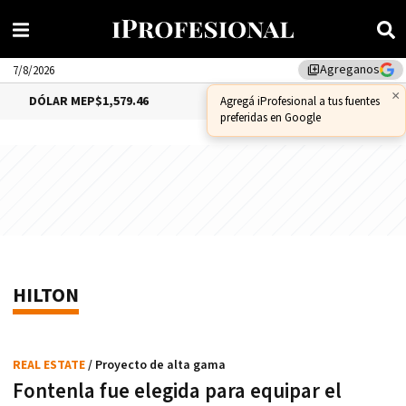
Agreganos
library_add
7/8/2026
×
DÓLAR MEP
$1,579.46
DÓLAR CCL
$1,575.53
Agregá iProfesional a tus fuentes
preferidas en Google
HILTON
REAL ESTATE
/ Proyecto de alta gama
Fontenla fue elegida para equipar el