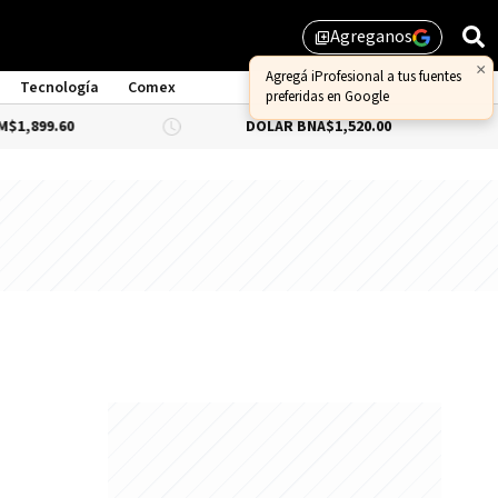
Agreganos
library_add
×
Agregá iProfesional a tus fuentes
Tecnología
Comex
preferidas en Google
,899.60
DÓLAR BNA
$1,520.00
DÓ