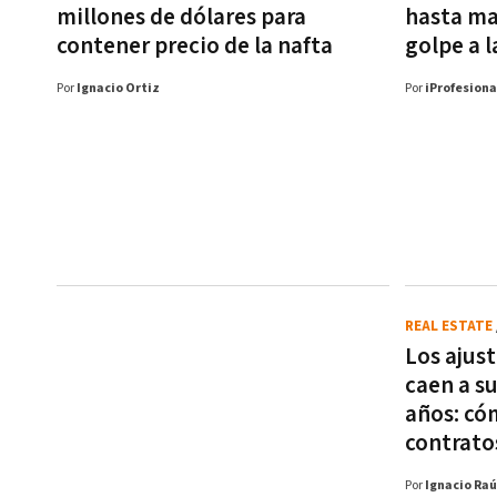
millones de dólares para
hasta ma
contener precio de la nafta
golpe a l
Por
Ignacio Ortiz
Por
iProfesiona
REAL ESTATE
Los ajust
caen a su
años: có
contrato
Por
Ignacio Raú