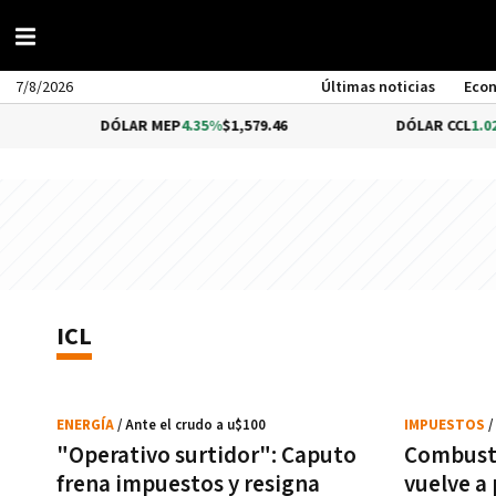
7/8/2026
Últimas noticias
Eco
DÓLAR MEP
4.35%
$1,579.46
DÓLAR CCL
1.02%
$
ICL
ENERGÍA
/ Ante el crudo a u$100
IMPUESTOS
/
"Operativo surtidor": Caputo
Combusti
frena impuestos y resigna
vuelve a