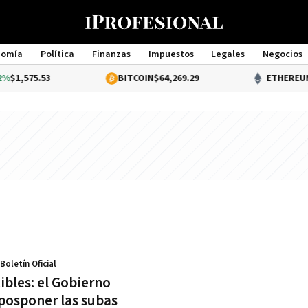
nomía
Política
Finanzas
Impuestos
Legales
Negocios
Management
1,575.53
BITCOIN
$64,269.29
ETHEREUM
$1
 Boletín Oficial
bles: el Gobierno
 posponer las subas