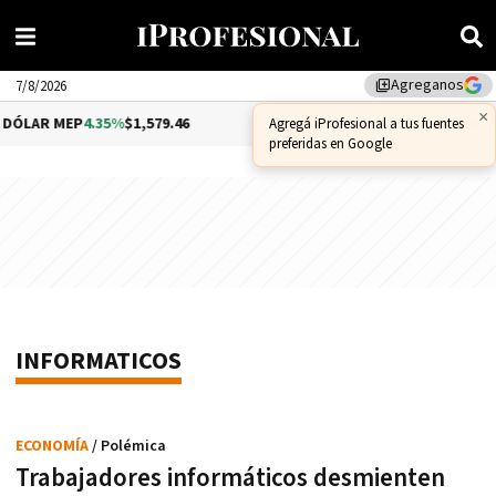
Agreganos
library_add
7/8/2026
×
DÓLAR MEP
4.35%
$1,579.46
DÓLAR CCL
1.02%
$1,575.53
Agregá iProfesional a tus fuentes
preferidas en Google
INFORMATICOS
ECONOMÍA
/ Polémica
Trabajadores informáticos desmienten