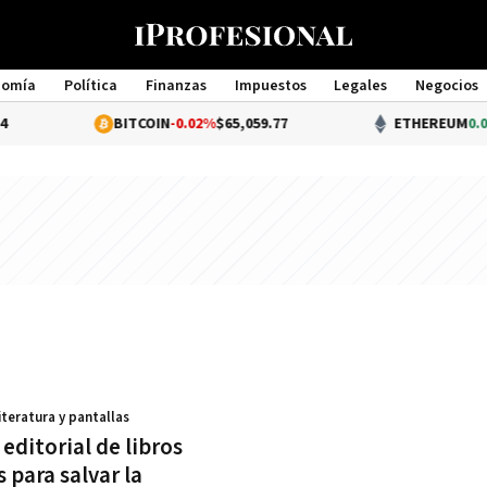
nomía
Política
Finanzas
Impuestos
Legales
Negocios
Management
BITCOIN
-0.02%
$65,059.77
ETHEREUM
0.01%
Literatura y pantallas
editorial de libros
s para salvar la