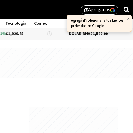
Agreganos
library_add
×
Agregá iProfesional a tus fuentes
Tecnología
Comex
preferidas en Google
$1,920.48
DÓLAR BNA
$1,520.00