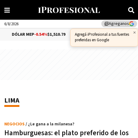
Agreganos
library_add
6/8/2026
×
DÓLAR MEP
-0.54%
$1,510.79
DÓLAR CCL
-0.72%
$1,55
Agregá iProfesional a tus fuentes
preferidas en Google
LIMA
NEGOCIOS
/ ¿Le gana a la milanesa?
Hamburguesas: el plato preferido de los