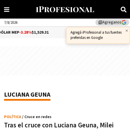
Agreganos
library_add
7/8/2026
×
ÓLAR MEP
-3.28%
$1,529.31
DÓLAR CCL
-1.25%
$1,556.14
Agregá iProfesional a tus fuentes
preferidas en Google
LUCIANA GEUNA
POLÍTICA
/ Cruce en redes
Tras el cruce con Luciana Geuna, Milei