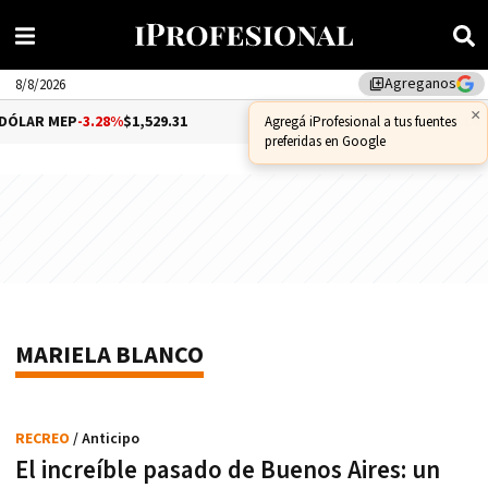
Agreganos
library_add
8/8/2026
×
ÓLAR MEP
-3.28%
$1,529.31
DÓLAR CCL
-1.25%
$1,556.14
Agregá iProfesional a tus fuentes
preferidas en Google
MARIELA BLANCO
RECREO
/ Anticipo
El increíble pasado de Buenos Aires: un