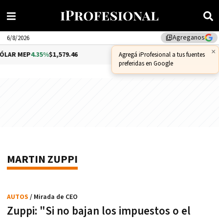
Agreganos
library_add
6/8/2026
×
LAR MEP
4.35%
$1,579.46
DÓLAR CCL
1.02%
$1,575.53
Agregá iProfesional a tus fuentes
preferidas en Google
MARTIN ZUPPI
AUTOS
/ Mirada de CEO
Zuppi: "Si no bajan los impuestos o el