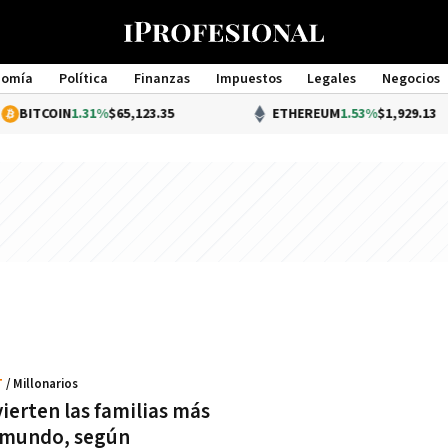
nomía
Política
Finanzas
Impuestos
Legales
Negocios
Management
BITCOIN
1.31%
$65,123.35
ETHEREUM
1.53%
$1,929.13
T
/ Millonarios
ierten las familias más
l mundo, según