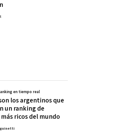
n
l
Ranking en tiempo real
son los argentinos que
en un ranking de
más ricos del mundo
guinetti