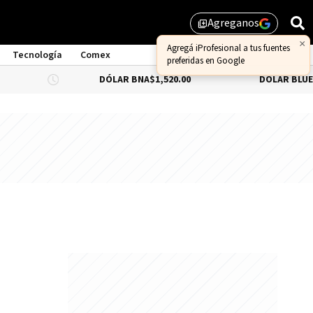
Agreganos
library_add
×
Agregá iProfesional a tus fuentes
Tecnología
Comex
preferidas en Google
DÓLAR BNA
$1,520.00
DÓLAR BLUE
$1,