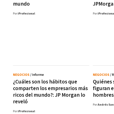
mundo
JPMorga
Por
iProfesional
Por
iProfesiona
NEGOCIOS
/ Informe
NEGOCIOS
/ 
¿Cuáles son los hábitos que
Quiénes 
comparten los empresarios más
figuran 
ricos del mundo?: JP Morgan lo
hombres 
reveló
Por
Andrés San
Por
iProfesional