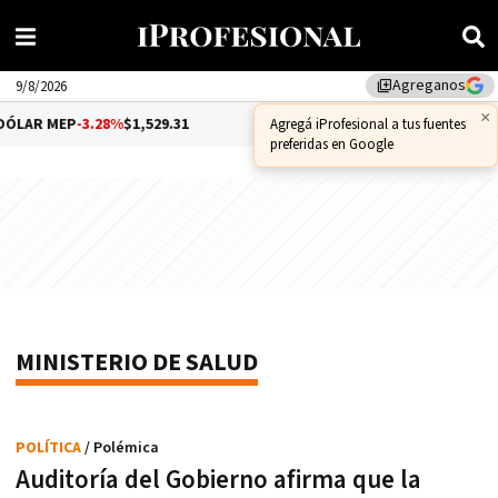
Agreganos
library_add
9/8/2026
×
ÓLAR MEP
-3.28%
$1,529.31
DÓLAR CCL
-1.25%
$1,556.14
Agregá iProfesional a tus fuentes
preferidas en Google
MINISTERIO DE SALUD
POLÍTICA
/ Polémica
Auditoría del Gobierno afirma que la