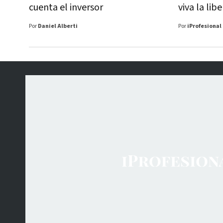
cuenta el inversor
viva la lib
Por
Daniel Alberti
Por
iProfesional