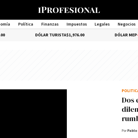
nomía
Política
Finanzas
Impuestos
Legales
Negocios
Management
DÓLAR TURISTA
$1,976.00
DÓLAR MEP
-3.28%
$1
POLÍTI
Dos 
dile
rum
Por
Pablo 