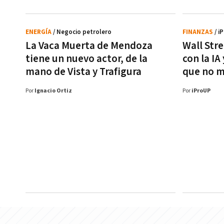
ENERGÍA
/ Negocio petrolero
FINANZAS
/ i
La Vaca Muerta de Mendoza
Wall Str
tiene un nuevo actor, de la
con la IA
mano de Vista y Trafigura
que no m
Por
Ignacio Ortiz
Por
iProUP