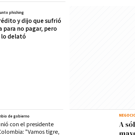
sunto phishing
édito y dijo que sufrió
a para no pagar, pero
 lo delató
NEGOCI
mbio de gobierno
A só
unió con el presidente
Colombia: "Vamos tigre,
mayo