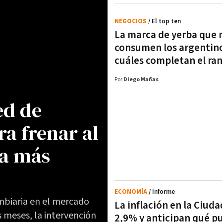
NEGOCIOS
/ El top ten
La marca de yerba que
consumen los argentino
cuáles completan el ra
Por
Diego Mañas
ed de
ra frenar al
pa más
ECONOMÍA
/ Informe
mbiaria en el mercado
La inflación en la Ciuda
s meses, la intervención
2,9% y anticipan qué p