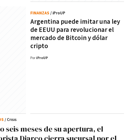
FINANZAS
/ iProUP
Argentina puede imitar una ley
de EEUU para revolucionar el
mercado de Bitcoin y dólar
cripto
Por
iProUP
OS
/ Crisis
lo seis meses de su apertura, el
rista Diarco cierra sucursal por el