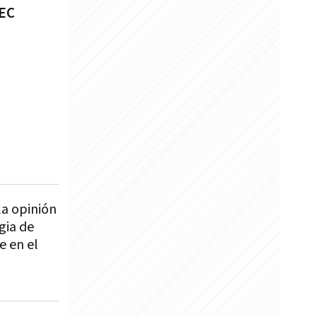
DEC
la opinión
gia de
e en el