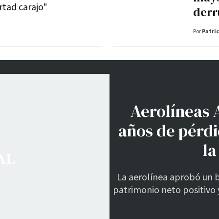
ertad carajo"
derr
Por
Patric
Aerolíneas A
años de pérdi
la
La aerolínea aprobó un 
patrimonio neto positivo 