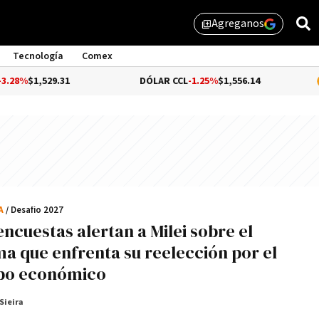
Agreganos
library_add
Tecnología
Comex
,529.31
DÓLAR CCL
-1.25%
$1,556.14
BITCO
CA
/ Desafío 2027
encuestas alertan a Milei sobre el
ma que enfrenta su reelección por el
bo económico
Sieira