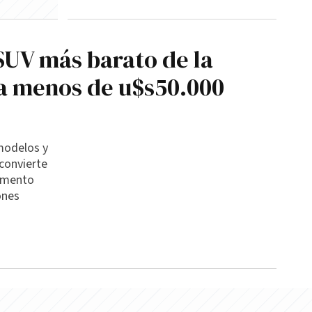
SUV más barato de la
a menos de u$s50.000
modelos y
 convierte
gmento
ones