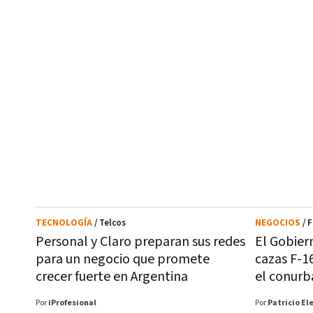
TECNOLOGÍA
/ Telcos
NEGOCIOS
/ 
Personal y Claro preparan sus redes
El Gobier
para un negocio que promete
cazas F-1
crecer fuerte en Argentina
el conurb
Por
iProfesional
Por
Patricio El