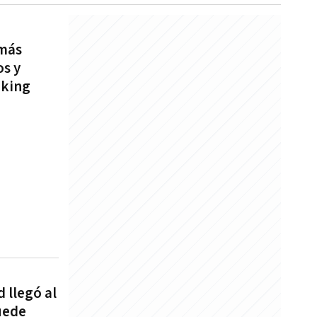
 más
s y
nking
d llegó al
uede