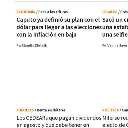
ECONOMÍA
/ Pese a las críticas
LEGALES
/ Pre
Caputo ya definió su plan con el
Sacó un cr
dólar para llegar a las elecciones
una estaf
con la inflación en baja
una selfie
Por
Claudio Zlotnik
Por
Vanina Save
FINANZAS
/ Renta en dólares
POLÍTICA
/ Ca
Los CEDEARs que pagan dividendos
Milei se re
en agosto y qué debe tener en
electo de 