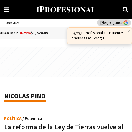
Agreganos
library_add
10/8/2026
×
LAR MEP
-0.29%
$1,524.85
DÓLAR CCL
1.69%
$1,582.83
Agregá iProfesional a tus fuentes
preferidas en Google
NICOLAS PINO
POLÍTICA
/ Polémica
La reforma de la Ley de Tierras vuelve al