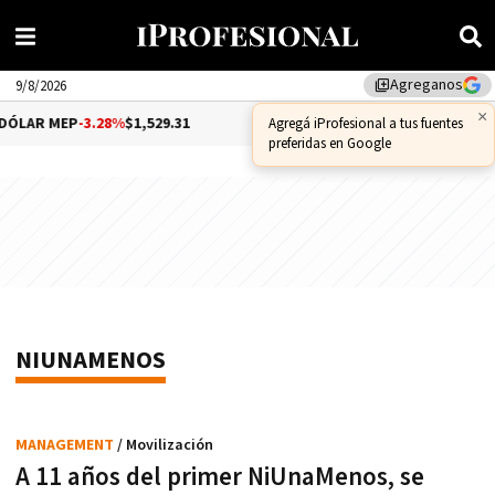
Agreganos
library_add
9/8/2026
×
ÓLAR MEP
-3.28%
$1,529.31
DÓLAR CCL
-1.25%
$1,556.14
Agregá iProfesional a tus fuentes
preferidas en Google
NIUNAMENOS
MANAGEMENT
/ Movilización
A 11 años del primer NiUnaMenos, se