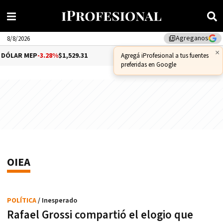
Agreganos
library_add
8/8/2026
×
DÓLAR MEP
-3.28%
$1,529.31
DÓLAR CCL
-1.25%
$1,556.14
Agregá iProfesional a tus fuentes
preferidas en Google
OIEA
POLÍTICA
/ Inesperado
Rafael Grossi compartió el elogio que