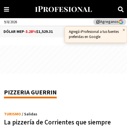
Agreganos
library_add
9/8/2026
×
DÓLAR MEP
-3.28%
$1,529.31
DÓLAR CCL
-1.25%
$1,556.14
Agregá iProfesional a tus fuentes
preferidas en Google
PIZZERIA GUERRIN
TURISMO
/ Salidas
La pizzería de Corrientes que siempre