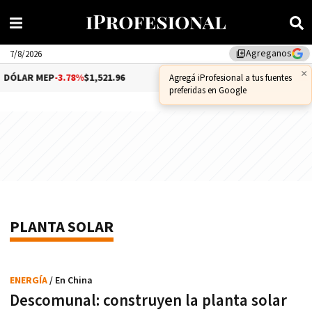
Agreganos
library_add
7/8/2026
×
DÓLAR MEP
-3.78%
$1,521.96
DÓLAR CCL
0.35%
$1,581.11
Agregá iProfesional a tus fuentes
preferidas en Google
PLANTA SOLAR
ENERGÍA
/ En China
Descomunal: construyen la planta solar