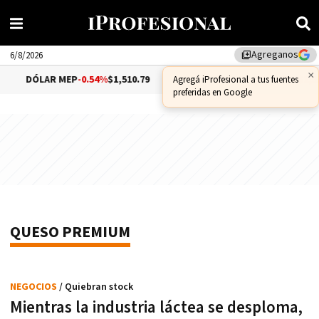
Agreganos
library_add
6/8/2026
×
DÓLAR MEP
-0.54%
$1,510.79
DÓLAR CCL
-0.72%
$1,55
Agregá iProfesional a tus fuentes
preferidas en Google
QUESO PREMIUM
NEGOCIOS
/ Quiebran stock
Mientras la industria láctea se desploma,