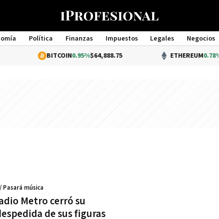
nomía
Política
Finanzas
Impuestos
Legales
Negocios
Management
BITCOIN
0.95%
$64,888.75
ETHEREUM
0.78%
$1
/ Pasará música
adio Metro cerró su
 despedida de sus figuras