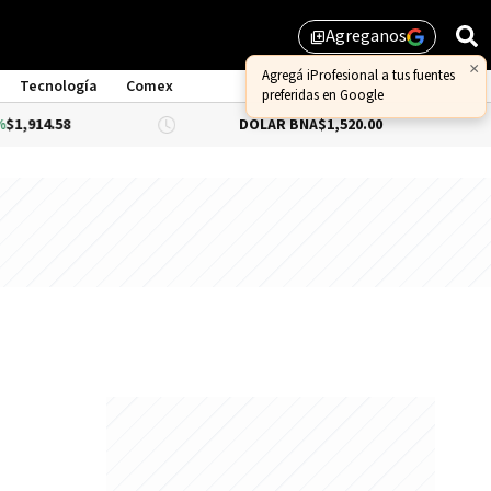
Agreganos
library_add
×
Agregá iProfesional a tus fuentes
Tecnología
Comex
preferidas en Google
,914.58
DÓLAR BNA
$1,520.00
DÓ