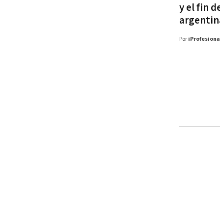
y el fin 
argentin
Por
iProfesiona