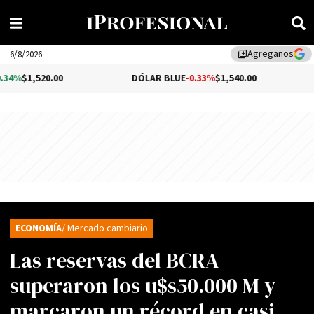
Agreganos
library_add
6/8/2026
20.00
DÓLAR BLUE
-0.33%
$1,540.00
DÓLAR
ECONOMÍA
/ Mercado cambiario
Las reservas del BCRA
superaron los u$s50.000 M y
marcaron un récord en casi