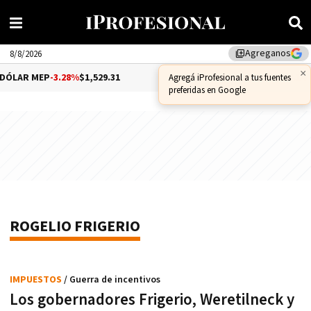
Agreganos
library_add
8/8/2026
×
ÓLAR MEP
-3.28%
$1,529.31
DÓLAR CCL
-1.25%
$1,556.14
Agregá iProfesional a tus fuentes
preferidas en Google
ROGELIO FRIGERIO
IMPUESTOS
/ Guerra de incentivos
Los gobernadores Frigerio, Weretilneck y