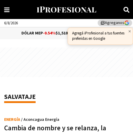
Agreganos
library_add
6/8/2026
×
DÓLAR MEP
-0.54%
$1,510.79
DÓLAR CCL
-0.72%
Agregá iProfesional a tus fuentes
preferidas en Google
SALVATAJE
ENERGÍA
/ Aconcagua Energía
Cambia de nombre y se relanza, la