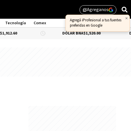
Agreganos
library_add
×
Agregá iProfesional a tus fuentes
Tecnología
Comex
preferidas en Google
912.60
DÓLAR BNA
$1,520.00
DÓL