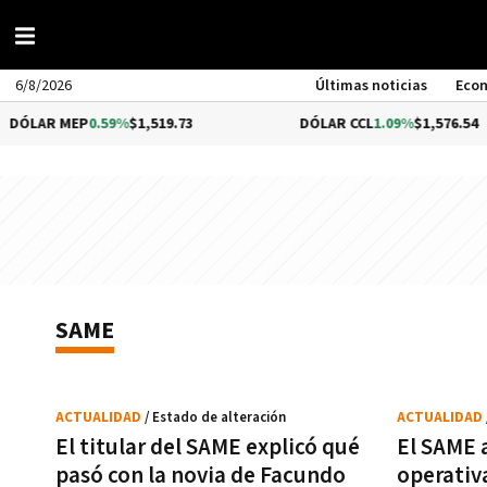
6/8/2026
Últimas noticias
Eco
ÓLAR MEP
0.59%
$1,519.73
DÓLAR CCL
1.09%
$1,576.54
SAME
ACTUALIDAD
/ Estado de alteración
ACTUALIDAD
El titular del SAME explicó qué
El SAME 
pasó con la novia de Facundo
operativ