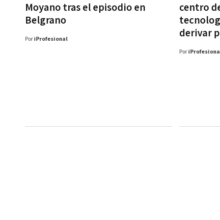
Moyano tras el episodio en
centro d
Belgrano
tecnolog
derivar 
Por
iProfesional
Por
iProfesiona