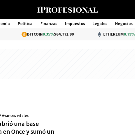
nomía
Política
Finanzas
Impuestos
Legales
Negocios
Management
BITCOIN
0.35%
$64,771.90
ETHEREUM
0.79%
$1,
/ Avances vitales
abrió una base
a en Once y sumó un