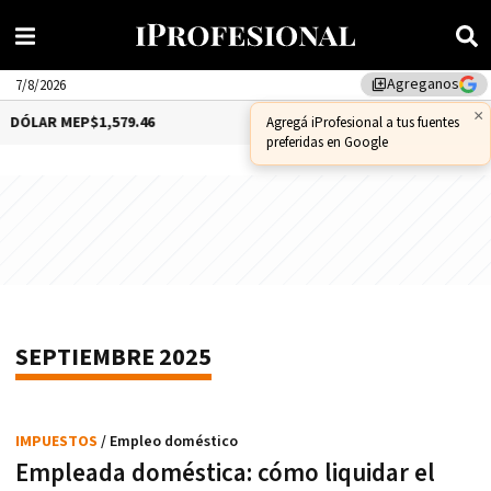
Agreganos
library_add
7/8/2026
×
DÓLAR MEP
$1,579.46
DÓLAR CCL
$1,575.53
Agregá iProfesional a tus fuentes
preferidas en Google
SEPTIEMBRE 2025
IMPUESTOS
/ Empleo doméstico
Empleada doméstica: cómo liquidar el