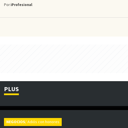
Por
iProfesional
PLUS
NEGOCIOS
/ Adiós con honores