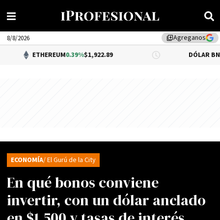
Agreganos
library_add
8/8/2026
ETHEREUM
0.39%
$1,922.89
DÓLAR BNA
$1,520.
ECONOMÍA
/ El Gurú de la City
En qué bonos conviene
invertir, con un dólar anclado
en $1.500 y tasas de interés