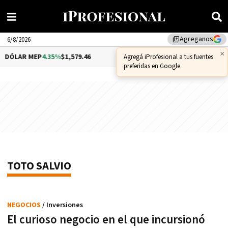
Agreganos
library_add
6/8/2026
×
DÓLAR MEP
4.35%
$1,579.46
DÓLAR CCL
1.02%
$1,575.53
Agregá iProfesional a tus fuentes
preferidas en Google
TOTO SALVIO
NEGOCIOS
/ Inversiones
El curioso negocio en el que incursionó