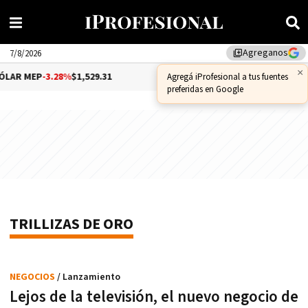
Agreganos
library_add
7/8/2026
×
LAR MEP
-3.28%
$1,529.31
DÓLAR CCL
-1.25%
$1,556.14
Agregá iProfesional a tus fuentes
preferidas en Google
TRILLIZAS DE ORO
NEGOCIOS
/ Lanzamiento
Lejos de la televisión, el nuevo negocio de