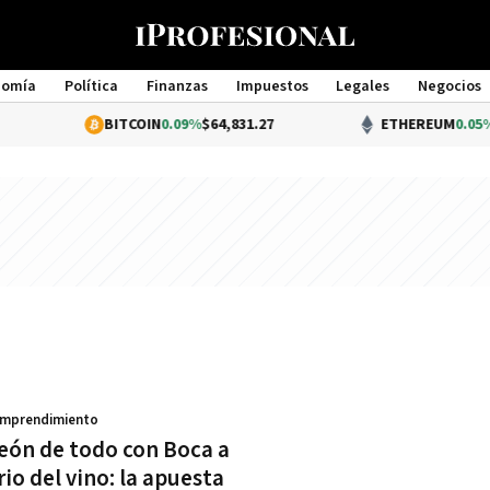
nomía
Política
Finanzas
Impuestos
Legales
Negocios
Management
BITCOIN
0.09%
$64,831.27
ETHEREUM
0.05%
$1
Emprendimiento
ón de todo con Boca a
io del vino: la apuesta