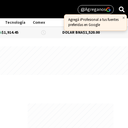
Agreganos
library_add
×
Agregá iProfesional a tus fuentes
Tecnología
Comex
preferidas en Google
,914.45
DÓLAR BNA
$1,520.00
DÓ