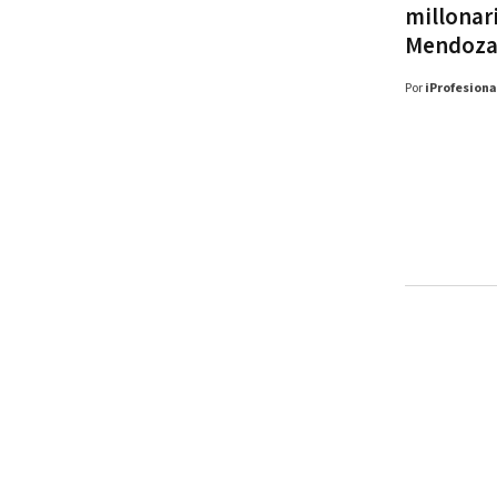
millonari
Mendoz
Por
iProfesiona