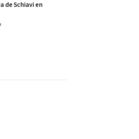
a de Schiavi en
a
l