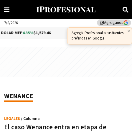
Agreganos
library_add
7/8/2026
×
DÓLAR MEP
4.35%
$1,579.46
DÓLAR CCL
1.02%
$1,575.53
Agregá iProfesional a tus fuentes
preferidas en Google
WENANCE
LEGALES
/ Columna
El caso Wenance entra en etapa de